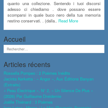
quanto una collezione. Sentendo i tuoi discorsi
adesso ci chiediamo . dove possano essere
scomparsi in quale buco nero della tua memoria
restino conservati. . (dalla..
Read More
Accueil
Articles récents
Rossella Pompeo : 2 Poèmes Inédits
Jacinta Kerketta : « Angor », Aux Éditions Banyan
(extraits)
« Peau Électrique », N° 2, « Un Silence De Plus »
(2026) Par Guillaume Dreidemie
Joëlle Thiénard : 3 Poèmes
Inga Latco : Marea / La Mer (roumain, Français)