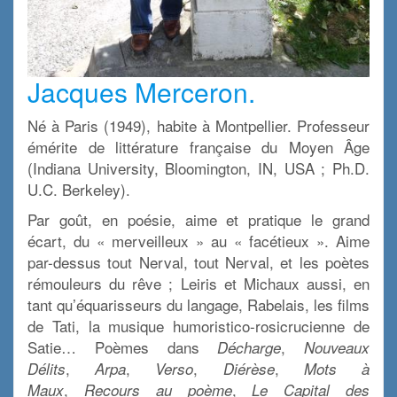
Jacques Merceron.
Né à Paris (1949), habite à Montpellier. Professeur
émérite de littérature française du Moyen Âge
(Indiana University, Bloomington, IN, USA ; Ph.D.
U.C. Berkeley).
Par goût, en poésie, aime et pratique le grand
écart, du « merveilleux » au « facétieux ». Aime
par-dessus tout Nerval, tout Nerval, et les poètes
rémouleurs du rêve ; Leiris et Michaux aussi, en
tant qu’équarisseurs du langage, Rabelais, les films
de Tati, la musique humoristico-rosicrucienne de
Satie… Poèmes dans
,
Décharge
Nouveaux
,
,
,
,
Délits
Arpa
Verso
Diérèse
Mots
à
,
,
Maux
Recours au poème
Le Capital des