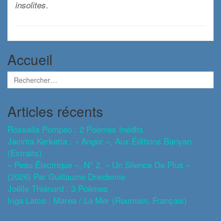
.
insolites
Accueil
Articles récents
Rossella Pompeo : 2 Poèmes Inédits
Jacinta Kerketta : « Angor », Aux Éditions Banyan
(extraits)
« Peau Électrique », N° 2, « Un Silence De Plus »
(2026) Par Guillaume Dreidemie
Joëlle Thiénard : 3 Poèmes
Inga Latco : Marea / La Mer (roumain, Français)