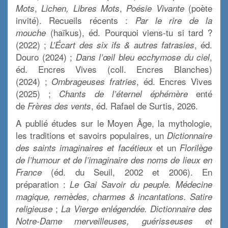
,
,
(poète
Mots
Lichen, Libres Mots
Poésie Vivante
invité). Recueils récents :
Par le rire de la
(haïkus), éd. Pourquoi viens-tu si tard ?
mouche
(2022) ;
, éd.
L’Écart des six ifs & autres fatrasies
Douro (2024) ;
,
Dans l’œil bleu ecchymose du ciel
éd. Encres Vives (coll. Encres Blanches)
(2024) ;
, éd. Encres Vives
Ombrageuses fratries
(2025) ;
enté
Chants de l’éternel éphémère
de
, éd. Rafael de Surtis, 2026.
Frères des vents
A publié études sur le Moyen Âge, la mythologie,
les traditions et savoirs populaires, un
Dictionnaire
et un
des saints imaginaires et facétieux
Florilège
de l’humour et de l’imaginaire des noms de lieux en
(éd. du Seuil, 2002 et 2006). En
France
préparation :
Le Gai Savoir du peuple. Médecine
magique, remèdes, charmes & incantations. Satire
;
religieuse
La Vierge enlégendée. Dictionnaire des
Notre-Dame merveilleuses, guérisseuses et