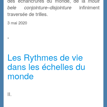
des échancrures du monde, de la
moult
bele conjointure
–
disjointure
infiniment
traversée de trilles.
3 mai 2020
.
*
.
Les Rythmes de vie
dans les échelles du
monde
.
II.
.