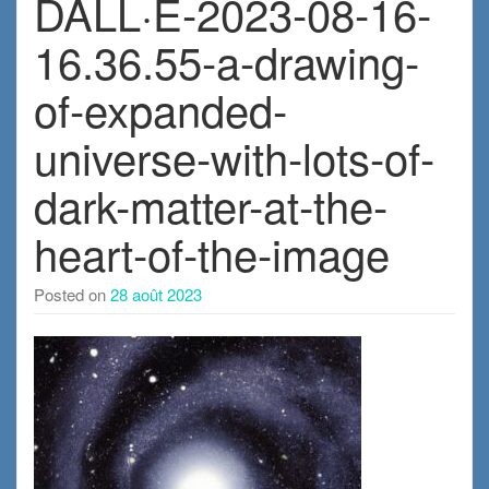
DALL·E-2023-08-16-
16.36.55-a-drawing-
of-expanded-
universe-with-lots-of-
dark-matter-at-the-
heart-of-the-image
Posted on
28 août 2023