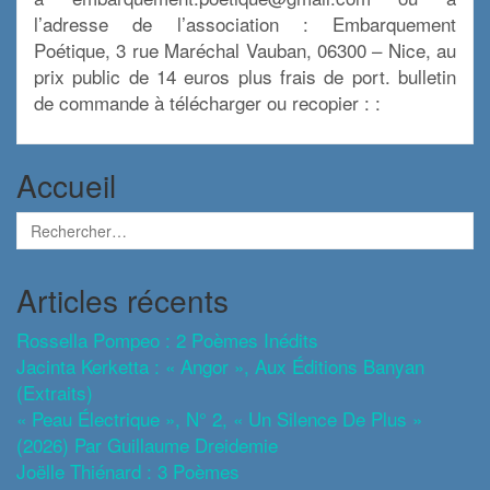
l’adresse de l’association : Embarquement
Poétique, 3 rue Maréchal Vauban, 06300 – Nice, au
prix public de 14 euros plus frais de port. bulletin
de commande à télécharger ou recopier : :
Accueil
Articles récents
Rossella Pompeo : 2 Poèmes Inédits
Jacinta Kerketta : « Angor », Aux Éditions Banyan
(extraits)
« Peau Électrique », N° 2, « Un Silence De Plus »
(2026) Par Guillaume Dreidemie
Joëlle Thiénard : 3 Poèmes