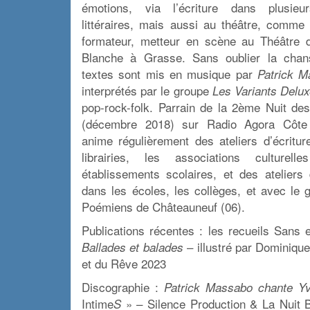
émotions, via l’écriture dans plusieu
littéraires, mais aussi au théâtre, comme
formateur, metteur en scène au
Théâtre 
Blanche à Grasse
. Sans oublier la cha
textes sont mis en musique par
Patrick 
interprétés par le groupe
Les Variants Delu
pop-rock-folk.
Parrain de la 2ème Nuit des
(décembre 2018) sur Radio Agora Côte d
anime régulièrement des
ateliers d’écritu
librairies, les associations culturell
établissements scolaires, et des
ateliers
dans les écoles, les collèges
, et avec le 
Poémiens
de Châteauneuf (06).
Publications récentes : les recueils Sans e
– illustré par Dominiqu
Ballades et balades
et du Rêve 2023
Discographie :
Patrick Massabo chante Y
Intime
» – Silence Production & La Nuit
S