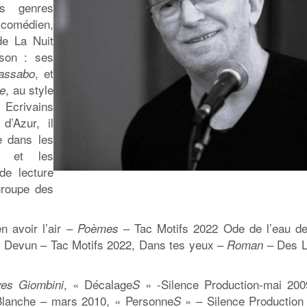
rs genres
 comédien,
de La Nuit
nson : ses
, et
Massabo
, au style
xe
 Ecrivains
’Azur, il
re
dans les
es et les
 de lecture
groupe des
n avoir l’air –
– Tac Motifs 2022 Ode de l’eau de
Poèmes
e Devun – Tac Motifs 2022, Dans tes yeux –
– Des L
Roman
, « Décalage
» -Silence Production-mai 200
ves Giombini
S
 Blanche – mars 2010, « Personne
» – Silence Production
S