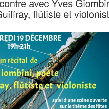
contre avec Yves Giombin
iffray, flûtiste et violonis