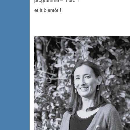
et à bientôt !
x
x