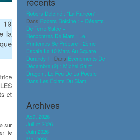
récents
Robers Dolciné : "La Rançon" -
Dans
Robers Dolciné : « Déserts
i 19
De Terre Salée »
e la
Rencontres De Mars : Le
 que
Printemps Se Prépare - 2ème
Escale Le 10 Mars Au Square
Durandy ! -
Dans
Evénements De
Décembre (2) : Michel Saint
Dragon , Le Feu De La Poésie
trice
Dans Les Éclats Du Slam
LES
ts et
Archives
Août 2026
Juillet 2026
e sur
Juin 2026
er le
Mai 2026