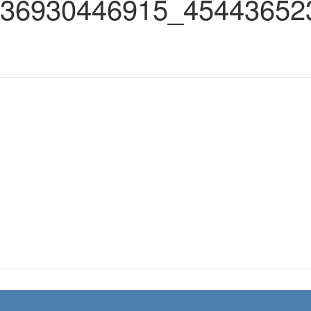
36930446915_45443652