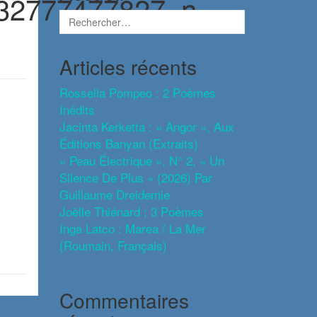
32777477827_n
Articles récents
Rossella Pompeo : 2 Poèmes
Inédits
Jacinta Kerketta : « Angor », Aux
Éditions Banyan (extraits)
« Peau Électrique », N° 2, « Un
Silence De Plus » (2026) Par
Guillaume Dreidemie
Joëlle Thiénard : 3 Poèmes
Inga Latco : Marea / La Mer
(roumain, Français)
Commentaires