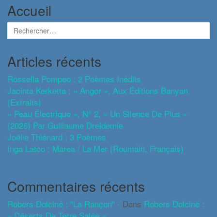
Accueil
Articles récents
Rossella Pompeo : 2 Poèmes Inédits
Jacinta Kerketta : « Angor », Aux Éditions Banyan
(extraits)
« Peau Électrique », N° 2, « Un Silence De Plus »
(2026) Par Guillaume Dreidemie
Joëlle Thiénard : 3 Poèmes
Inga Latco : Marea / La Mer (roumain, Français)
Commentaires récents
Robers Dolciné : "La Rançon" -
Dans
Robers Dolciné :
« Déserts De Terre Salée »