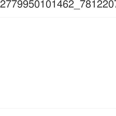
2779950101462_781220