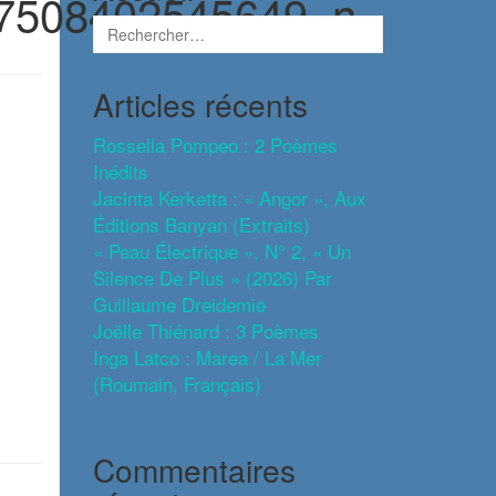
7508402545649_n
Articles récents
Rossella Pompeo : 2 Poèmes
Inédits
Jacinta Kerketta : « Angor », Aux
Éditions Banyan (extraits)
« Peau Électrique », N° 2, « Un
Silence De Plus » (2026) Par
Guillaume Dreidemie
Joëlle Thiénard : 3 Poèmes
Inga Latco : Marea / La Mer
(roumain, Français)
Commentaires