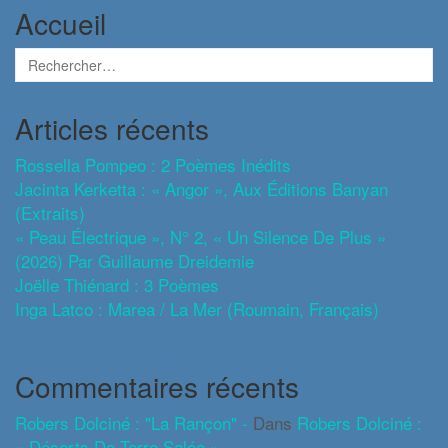
Accueil
Articles récents
Rossella Pompeo : 2 Poèmes Inédits
Jacinta Kerketta : « Angor », Aux Éditions Banyan
(extraits)
« Peau Électrique », N° 2, « Un Silence De Plus »
(2026) Par Guillaume Dreidemie
Joëlle Thiénard : 3 Poèmes
Inga Latco : Marea / La Mer (roumain, Français)
Commentaires récents
Robers Dolciné : "La Rançon" -
Dans
Robers Dolciné :
« Déserts De Terre Salée »