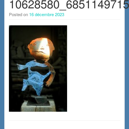
10628580_685114971
Posted on
16 décembre 2023