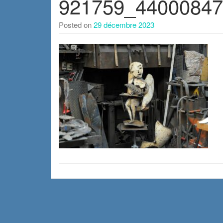
921759_44000847
Posted on
29 décembre 2023