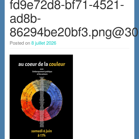
fd9e72d8-bf71-4521-
ad8b-
86294be20bf3.png@3
Posted on
8 juillet 2026