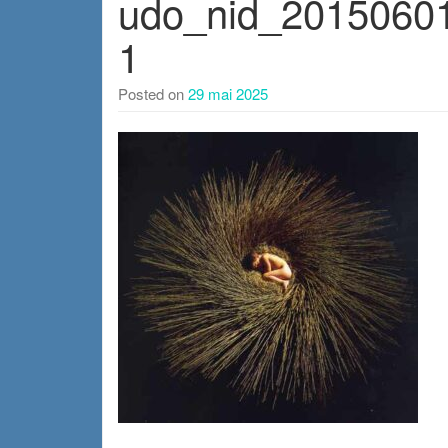
udo_nid_2015060
1
Posted on
29 mai 2025