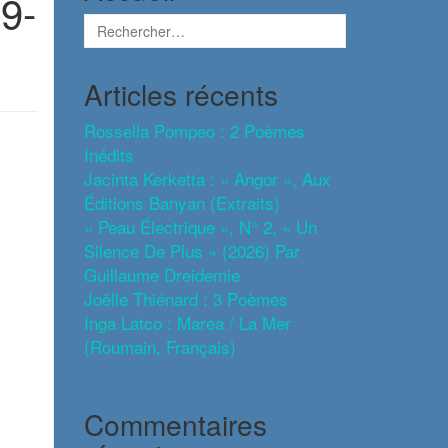
9-
Articles récents
Rossella Pompeo : 2 Poèmes
Inédits
Jacinta Kerketta : « Angor », Aux
Éditions Banyan (extraits)
« Peau Électrique », N° 2, « Un
Silence De Plus » (2026) Par
Guillaume Dreidemie
Joëlle Thiénard : 3 Poèmes
Inga Latco : Marea / La Mer
(roumain, Français)
Commentaires