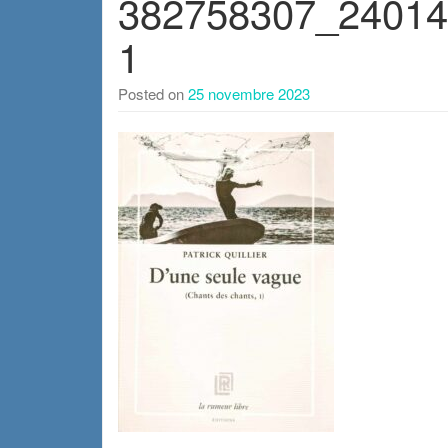
382758307_24014
1
Posted on
25 novembre 2023