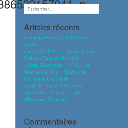
386522157041_n-
Articles récents
Rossella Pompeo : 2 Poèmes
Inédits
Jacinta Kerketta : « Angor », Aux
Éditions Banyan (extraits)
« Peau Électrique », N° 2, « Un
Silence De Plus » (2026) Par
Guillaume Dreidemie
Joëlle Thiénard : 3 Poèmes
Inga Latco : Marea / La Mer
(roumain, Français)
Commentaires