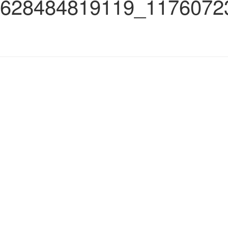
628484819119_1176072