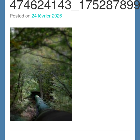
474624143_17528789
Posted on
24 février 2026