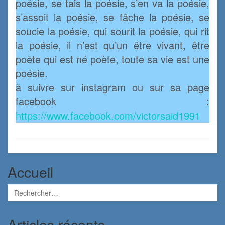
poésie, se tais la poésie, s’en va la poésie,
s’assoit la poésie, se fâche la poésie, se
soucie la poésie, qui sourit la poésie, qui rit
la poésie, il n’est qu’un être vivant, être
poète qui est né poète, toute sa vie est une
poésie.
à suivre sur instagram ou sur sa page
facebook :
https://www.facebook.com/victorsaid1991
Accueil
Articles récents