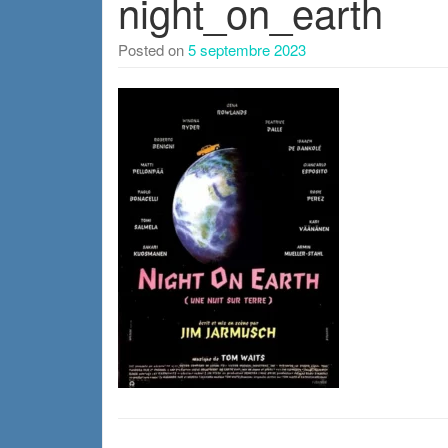
night_on_earth
Posted on
5 septembre 2023