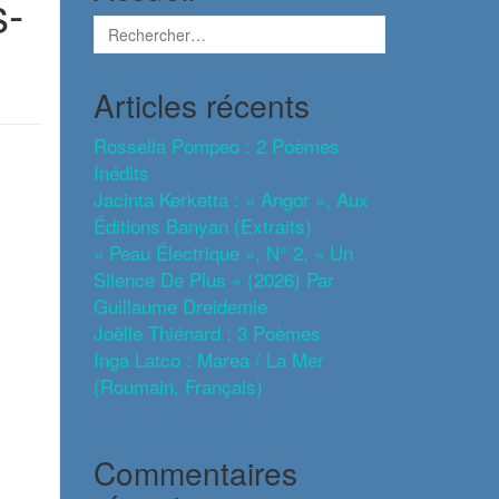
s-
Articles récents
Rossella Pompeo : 2 Poèmes
Inédits
Jacinta Kerketta : « Angor », Aux
Éditions Banyan (extraits)
« Peau Électrique », N° 2, « Un
Silence De Plus » (2026) Par
Guillaume Dreidemie
Joëlle Thiénard : 3 Poèmes
Inga Latco : Marea / La Mer
(roumain, Français)
Commentaires