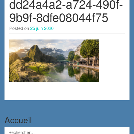
dd24a4a2-a724-490f-
9b9f-8dfe08044f75
Posted on
25 juin 2026
Accueil