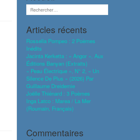
Articles récents
Rossella Pompeo : 2 Poèmes
Inédits
Jacinta Kerketta : « Angor », Aux
Éditions Banyan (extraits)
« Peau Électrique », N° 2, « Un
Silence De Plus » (2026) Par
Guillaume Dreidemie
Joëlle Thiénard : 3 Poèmes
Inga Latco : Marea / La Mer
(roumain, Français)
Commentaires