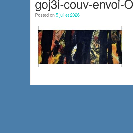
goj3i-couv-envoi-
Posted on
5 juillet 2026