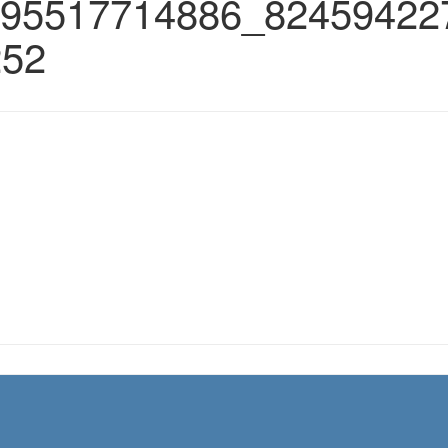
95517714886_82459422
252