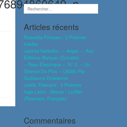
76894860649_n-
Articles récents
Rossella Pompeo : 2 Poèmes
Inédits
Jacinta Kerketta : « Angor », Aux
Éditions Banyan (extraits)
« Peau Électrique », N° 2, « Un
Silence De Plus » (2026) Par
Guillaume Dreidemie
Joëlle Thiénard : 3 Poèmes
Inga Latco : Marea / La Mer
(roumain, Français)
Commentaires