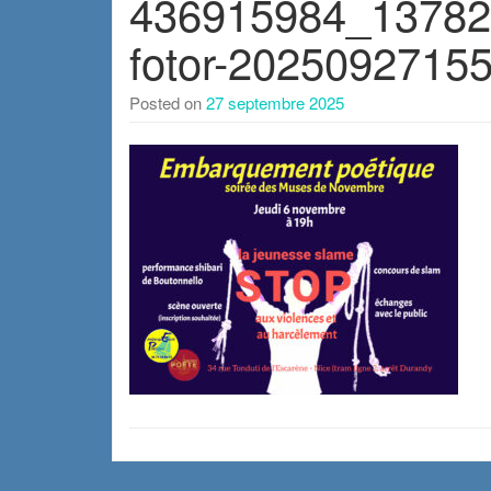
436915984_13782
fotor-2025092715
Posted on
27 septembre 2025