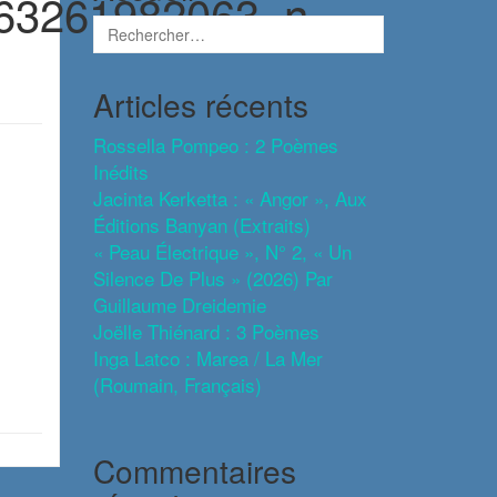
63261982063_n-
Articles récents
Rossella Pompeo : 2 Poèmes
Inédits
Jacinta Kerketta : « Angor », Aux
Éditions Banyan (extraits)
« Peau Électrique », N° 2, « Un
Silence De Plus » (2026) Par
Guillaume Dreidemie
Joëlle Thiénard : 3 Poèmes
Inga Latco : Marea / La Mer
(roumain, Français)
Commentaires