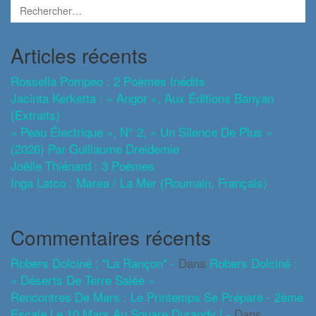
Articles récents
Rossella Pompeo : 2 Poèmes Inédits
Jacinta Kerketta : « Angor », Aux Éditions Banyan
(extraits)
« Peau Électrique », N° 2, « Un Silence De Plus »
(2026) Par Guillaume Dreidemie
Joëlle Thiénard : 3 Poèmes
Inga Latco : Marea / La Mer (roumain, Français)
Commentaires récents
Robers Dolciné : "La Rançon" -
Dans
Robers Dolciné :
« Déserts De Terre Salée »
Rencontres De Mars : Le Printemps Se Prépare - 2ème
Escale Le 10 Mars Au Square Durandy ! -
Dans