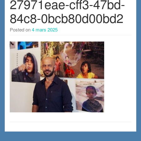
27971eae-cff3-47bd-
84c8-0bcb80d00bd2
Posted on
4 mars 2025