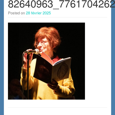
82640963_776170426
Posted on
28 février 2025