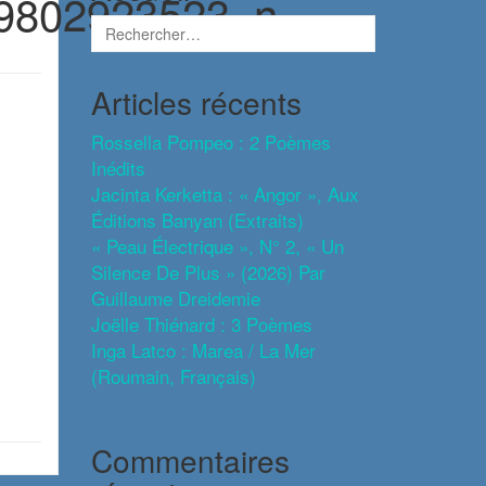
9802923523_n
Articles récents
Rossella Pompeo : 2 Poèmes
Inédits
Jacinta Kerketta : « Angor », Aux
Éditions Banyan (extraits)
« Peau Électrique », N° 2, « Un
Silence De Plus » (2026) Par
Guillaume Dreidemie
Joëlle Thiénard : 3 Poèmes
Inga Latco : Marea / La Mer
(roumain, Français)
Commentaires