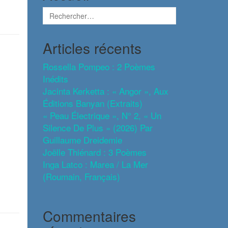
Articles récents
Rossella Pompeo : 2 Poèmes
Inédits
Jacinta Kerketta : « Angor », Aux
Éditions Banyan (extraits)
« Peau Électrique », N° 2, « Un
Silence De Plus » (2026) Par
Guillaume Dreidemie
Joëlle Thiénard : 3 Poèmes
Inga Latco : Marea / La Mer
(roumain, Français)
Commentaires