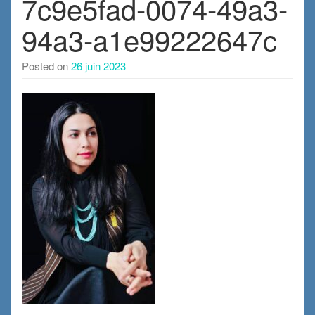
7c9e5fad-0074-49a3-
94a3-a1e99222647c
Posted on
26 juin 2023