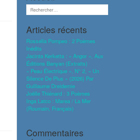
Articles récents
Rossella Pompeo : 2 Poèmes
Inédits
Jacinta Kerketta : « Angor », Aux
Éditions Banyan (extraits)
« Peau Électrique », N° 2, « Un
Silence De Plus » (2026) Par
Guillaume Dreidemie
Joëlle Thiénard : 3 Poèmes
Inga Latco : Marea / La Mer
(roumain, Français)
Commentaires