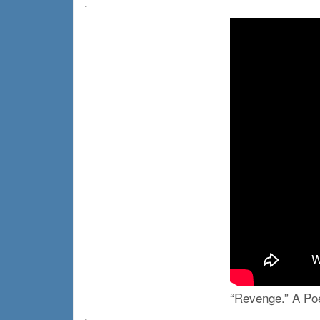
.
“Revenge.” A P
.