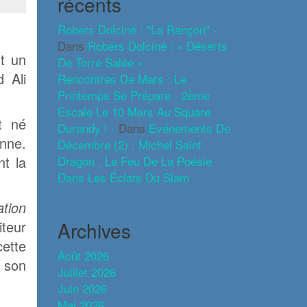
récents
Robers Dolciné : "La Rançon" -
Dans
Robers Dolciné : « Déserts
nt un
De Terre Salée »
 Ali
Rencontres De Mars : Le
Printemps Se Prépare - 2ème
Escale Le 10 Mars Au Square
t né
Durandy ! -
Dans
Evénements De
enne.
Décembre (2) : Michel Saint
nt la
Dragon , Le Feu De La Poésie
Dans Les Éclats Du Slam
tion
iteur
Archives
cette
Août 2026
t son
Juillet 2026
Juin 2026
Mai 2026