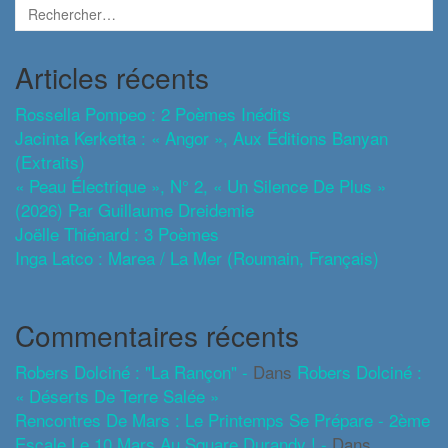
Articles récents
Rossella Pompeo : 2 Poèmes Inédits
Jacinta Kerketta : « Angor », Aux Éditions Banyan
(extraits)
« Peau Électrique », N° 2, « Un Silence De Plus »
(2026) Par Guillaume Dreidemie
Joëlle Thiénard : 3 Poèmes
Inga Latco : Marea / La Mer (roumain, Français)
Commentaires récents
Robers Dolciné : "La Rançon" -
Dans
Robers Dolciné :
« Déserts De Terre Salée »
Rencontres De Mars : Le Printemps Se Prépare - 2ème
Escale Le 10 Mars Au Square Durandy ! -
Dans