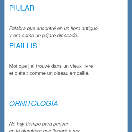
PIULAR
x
Palabra que encontré en un libro antiguo
y era como un pájaro disecado.
PIAILLIS
x
Mot que j’ai trouvé dans un vieux livre
et c’était comme un oiseau empaillé.
x
x
ORNITOLOGÍA
x
No hay tiempo para pensar
.
en la plumifera que llegaré a ser