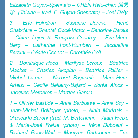
Elizabeth Guyon-Spennato – CHEN Hsiu-chen 陳秀
珍（Taiwan – trad. E. Guyon-Spennato) – Joël Dely
3 – Eric Poindron – Susanne Derève – René
Chabrière – Chantal Godé-Victor – Sandrine Daraut
– Claire Lajus & François Coudray – Eva-Maria
Berg – Catherine Pont-Humbert – Jacqueline
Persini – Cécile Ossant – Dorothée Coll
2 – Dominique Hecq – Marilyse Leroux – Béatrice
Machet – Charles Akopian – Béatrice Pailler –
Michel Lamart – Norbert Paganelli – Marc-Henri
Arfeux – Cécile Bellamy-Bajard – Sonia Ainos –
Jacques Merceron – Martine Garcia
1 – Olivier Bastide – Anne Barbusse – Anne Soy –
Jean-Michel Bollinger (photo) – Alain Morinais –
Giancarlo Baroni (trad. M. Bertoncini) – Alain Freixe
& Marie-José Freixe (photo) – Irène Duboeuf –
Richard Roos-Weil – Marilyne Bertoncini – Eric