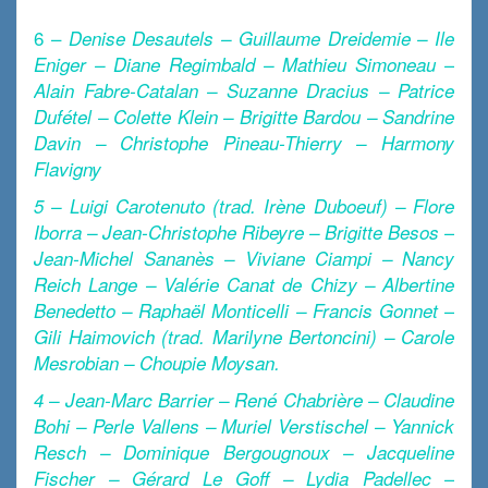
x
6 –
Denise Desautels – Guillaume Dreidemie – Ile
Eniger – Diane Regimbald – Mathieu Simoneau –
Alain Fabre-Catalan – Suzanne Dracius – Patrice
Dufétel – Colette Klein – Brigitte Bardou – Sandrine
Davin – Christophe Pineau-Thierry – Harmony
Flavigny
5 – Luigi Carotenuto (trad. Irène Duboeuf) – Flore
Iborra – Jean-Christophe Ribeyre – Brigitte Besos –
Jean-Michel Sananès – Viviane Ciampi – Nancy
Reich Lange – Valérie Canat de Chizy – Albertine
Benedetto – Raphaël Monticelli – Francis Gonnet –
Gili Haimovich (trad. Marilyne Bertoncini) – Carole
Mesrobian – Choupie Moysan.
4 – Jean-Marc Barrier – René Chabrière – Claudine
Bohi – Perle Vallens – Muriel Verstischel – Yannick
Resch – Dominique Bergougnoux – Jacqueline
Fischer – Gérard Le Goff – Lydia Padellec –