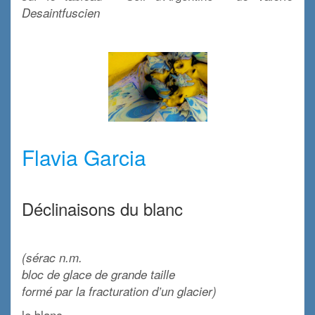
Desaintfuscien
x
x
Flavia Garcia
x
Déclinaisons du blanc
x
(sérac n.m.
bloc de glace de grande taille
formé par la fracturation d’un glacier)
le blanc