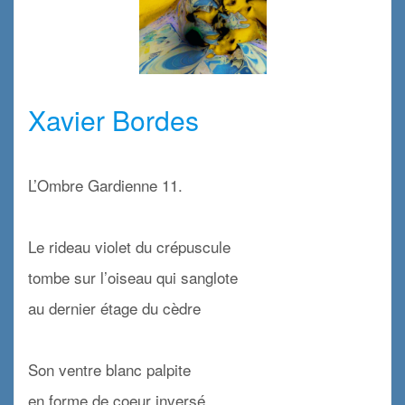
x
Xavier Bordes
x
L’Ombre Gardienne 11
.
x
Le rideau violet du crépuscule
tombe sur l’oiseau qui sanglote
au dernier étage du cèdre
x
Son ventre blanc palpite
en forme de coeur inversé