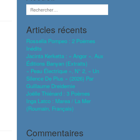
Articles récents
Rossella Pompeo : 2 Poèmes
Inédits
Jacinta Kerketta : « Angor », Aux
Éditions Banyan (extraits)
« Peau Électrique », N° 2, « Un
Silence De Plus » (2026) Par
Guillaume Dreidemie
Joëlle Thiénard : 3 Poèmes
Inga Latco : Marea / La Mer
(roumain, Français)
Commentaires