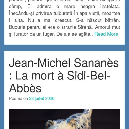
câmp, El admira o mare neagră înstelată.
Înecându-şi privirea tulburată În apa vieții, moartea
îl uita. Nu a mai crescut. S-a născut bătrân.
Bucuria pentru el era o stranie Sirenă, Amorul mut
şi furator ca un fugar, De aia se agäta..
Read More
Jean-Michel Sananès
: La mort à Sidi-Bel-
Abbès
Posted on
23 juillet 2026