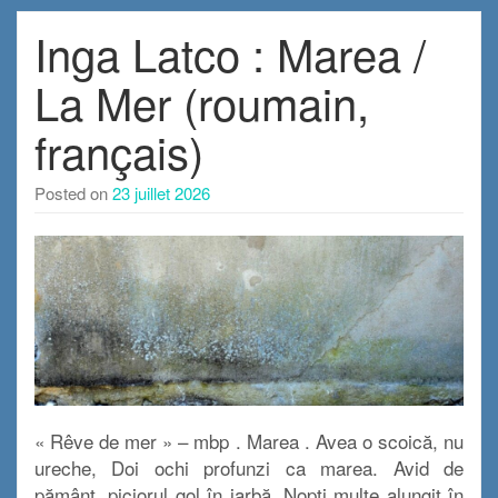
Inga Latco : Marea /
La Mer (roumain,
français)
Posted on
23 juillet 2026
« Rêve de mer » – mbp . Marea . Avea o scoică, nu
ureche, Doi ochi profunzi ca marea. Avid de
pământ, piciorul gol în iarbă, Nopţi multe alungit în