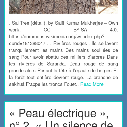
. Sal Tree (détail), by Salil Kumar Mukherjee – Own
work, CC BY-SA 4.0,
https://commons.wikimedia.org/w/index.php?
curid=181388047 . . Rivières rouges . Ils se lavent
tranquillement les mains Ces mains souillées de
sang Pour avoir abattu des milliers d’arbres Dans
les rivières de Saranda. L’eau rouge de sang
gronde alors Posant la tête à l’épaule de berges Et
la forêt tout entière devient rouge. La branche de
sakhuâ Frappe les troncs Fouet..
Read More
« Peau électrique »,
n° 2, « Un silence de