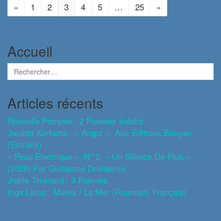
«
1
2
3
4
5
…
25
»
Accueil
Articles récents
Rossella Pompeo : 2 Poèmes Inédits
Jacinta Kerketta : « Angor », Aux Éditions Banyan
(extraits)
« Peau Électrique », N° 2, « Un Silence De Plus »
(2026) Par Guillaume Dreidemie
Joëlle Thiénard : 3 Poèmes
Inga Latco : Marea / La Mer (roumain, Français)