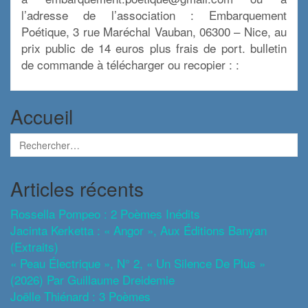
l’adresse de l’association : Embarquement
Poétique, 3 rue Maréchal Vauban, 06300 – Nice, au
prix public de 14 euros plus frais de port. bulletin
de commande à télécharger ou recopier : :
Accueil
Articles récents
Rossella Pompeo : 2 Poèmes Inédits
Jacinta Kerketta : « Angor », Aux Éditions Banyan
(extraits)
« Peau Électrique », N° 2, « Un Silence De Plus »
(2026) Par Guillaume Dreidemie
Joëlle Thiénard : 3 Poèmes