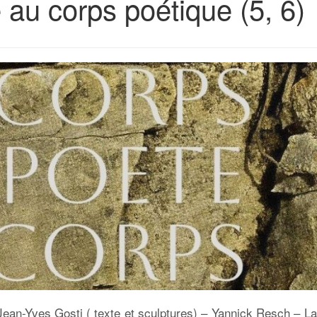
au corps poétique (5, 6)
Jean-Yves Gosti ( texte et sculptures) – Yannick Resch – La