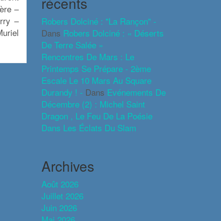
récents
ère –
rry –
Robers Dolciné : "La Rançon" -
uriel
Dans
Robers Dolciné : « Déserts
De Terre Salée »
Rencontres De Mars : Le
Printemps Se Prépare - 2ème
Escale Le 10 Mars Au Square
Durandy ! -
Dans
Evénements De
Décembre (2) : Michel Saint
Dragon , Le Feu De La Poésie
Dans Les Éclats Du Slam
Archives
Août 2026
Juillet 2026
Juin 2026
Mai 2026