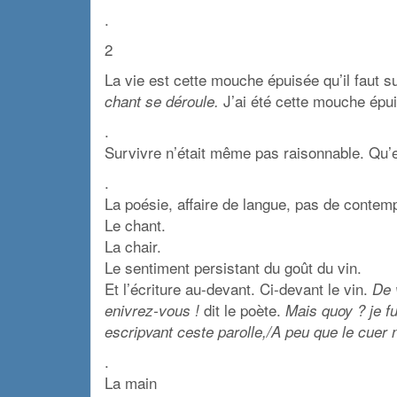
.
2
La vie est cette mouche épuisée qu’il faut s
J’ai été cette mouche épui
chant se déroule.
.
Survivre n’était même pas raisonnable. Qu’en
.
La poésie, affaire de langue, pas de contemp
Le chant.
La chair.
Le sentiment persistant du goût du vin.
Et l’écriture au-devant. Ci-devant le vin.
De 
dit le poète.
enivrez-vous !
Mais quoy ? je f
escripvant ceste parolle,/A peu que le cuer 
.
La main