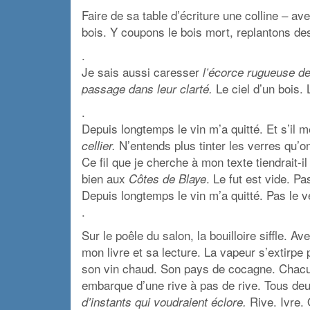
Faire de sa table d’écriture une colline – 
bois. Y coupons le bois mort, replantons des
.
Je sais aussi caresser
l’écorce rugueuse d
Le ciel d’un bois.
passage dans leur clarté.
.
Depuis longtemps le vin m’a quitté. Et s’il 
N’entends plus tinter les verres qu’o
cellier.
Ce fil que je cherche à mon texte tiendrait-
bien aux
. Le fut est vide. P
Côtes de Blaye
Depuis longtemps le vin m’a quitté. Pas le ve
.
Sur le poêle du salon, la bouilloire siffle. 
mon livre et sa lecture. La vapeur s’extirpe 
son vin chaud. Son pays de cocagne. Chacun
embarque d’une rive à pas de rive. Tous de
Rive. Ivre.
d’instants qui voudraient éclore.