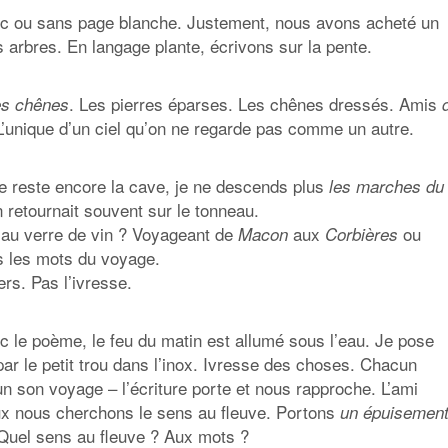
avec ou sans page blanche. Justement, nous avons acheté un
 arbres. En langage plante, écrivons sur la pente.
. Les pierres éparses. Les chênes dressés. Amis
es chênes
 L’unique d’un ciel qu’on ne regarde pas comme un autre.
me reste encore la cave, je ne descends plus
les marches du
n retournait souvent sur le tonneau.
il au verre de vin ? Voyageant de
aux
ou
Macon
Corbières
as les mots du voyage.
rs. Pas l’ivresse.
Avec le poème, le feu du matin est allumé sous l’eau. Je pose
par le petit trou dans l’inox. Ivresse des choses. Chacun
 son voyage – l’écriture porte et nous rapproche. L’ami
ux nous cherchons le sens au fleuve. Portons
un épuisemen
 Quel sens au fleuve ? Aux mots ?