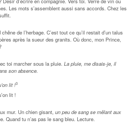
? Désir d’écrire en compagnie. Vers toi. Verre de vin ou
èmes. Les mots s’assemblent aussi sans accords. Chez les
uffit.
chêne de l’herbage. C’est tout ce qu’il restait d’un talus
 pères après la sueur des granits. Où donc, mon Prince,
?
ec toi marcher sous la pluie.
La pluie, me disais-je, il
ans son absence.
3
on lit !
on lit !
ux mur. Un chien gisant,
un peu de sang se mêlant aux
e. Quand tu n’as pas le sang bleu. Lecture.