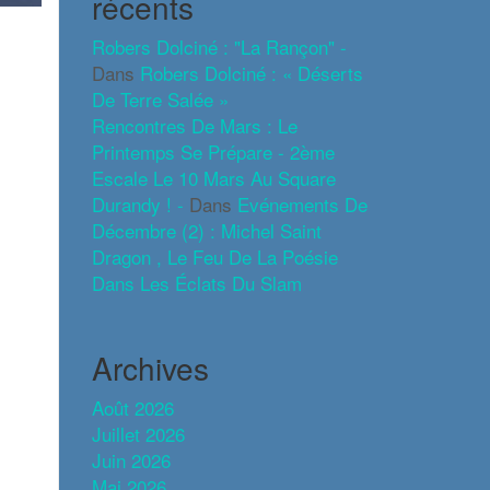
récents
Robers Dolciné : "La Rançon" -
Dans
Robers Dolciné : « Déserts
De Terre Salée »
Rencontres De Mars : Le
Printemps Se Prépare - 2ème
Escale Le 10 Mars Au Square
Durandy ! -
Dans
Evénements De
Décembre (2) : Michel Saint
Dragon , Le Feu De La Poésie
Dans Les Éclats Du Slam
Archives
Août 2026
Juillet 2026
Juin 2026
Mai 2026