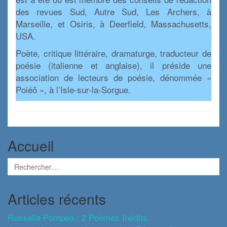
des revues Sud, Autre Sud, Les Archers, à
Marseille, et Osiris, à Deerfield, Massachusetts,
USA.
Poète, critique littéraire, dramaturge, traducteur de
poésie (italienne et anglaise), il préside une
association de lecteurs de poésie, dénommée «
Poiéô », à l’Isle-sur-la-Sorgue.
Accueil
Articles récents
Rossella Pompeo : 2 Poèmes Inédits