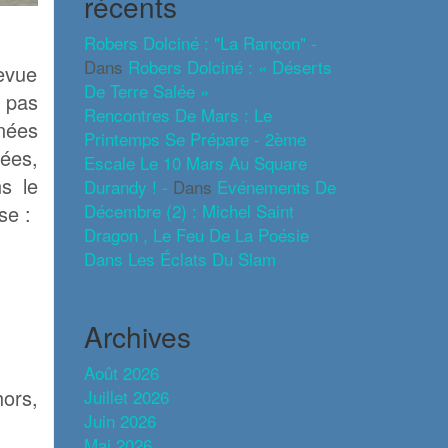
récents
Robers Dolciné : "La Rançon" -
Dans
Robers Dolciné : « Déserts
revue
De Terre Salée »
 pas
Rencontres De Mars : Le
nées
Printemps Se Prépare - 2ème
ées,
Escale Le 10 Mars Au Square
s le
Durandy ! -
Dans
Evénements De
Décembre (2) : Michel Saint
se :
Dragon , Le Feu De La Poésie
Dans Les Éclats Du Slam
Archives
Août 2026
ors,
Juillet 2026
Juin 2026
Mai 2026