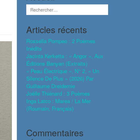
Articles récents
Rossella Pompeo : 2 Poèmes
Inédits
Jacinta Kerketta : « Angor », Aux
Éditions Banyan (extraits)
« Peau Électrique », N° 2, « Un
Silence De Plus » (2026) Par
Guillaume Dreidemie
Joëlle Thiénard : 3 Poèmes
Inga Latco : Marea / La Mer
(roumain, Français)
Commentaires