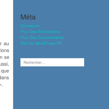
Méta
Connexion
Flux Des Publications
Flux Des Commentaires
er au
Site De WordPress-FR
ions
on se
ussi,
 que
 dans
».