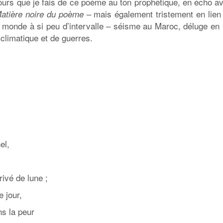
cours que je fais de ce poème au ton prophétique, en écho a
– mais également tristement en lien
atière noire du poème
 monde à si peu d’intervalle – séisme au Maroc, déluge en 
climatique et de guerres.
el,
rivé de lune ;
 jour,
s la peur