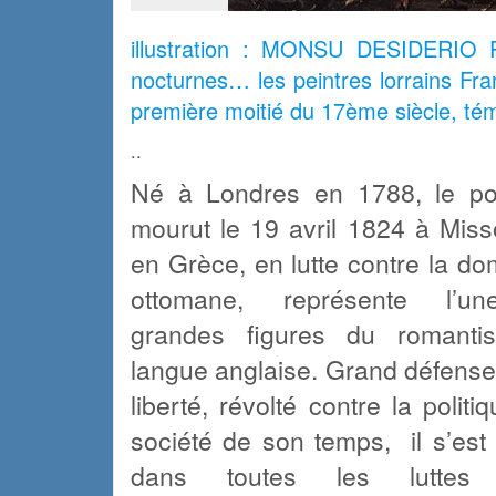
illustration :
MONSU DESIDERIO
P
nocturnes… les peintres lorrains Fra
première moitié du 17ème siècle, tém
..
Né à Londres en 1788, le po
mourut le 19 avril 1824 à Miss
en Grèce, en lutte contre la do
ottomane, représente l’u
grandes figures du romant
langue anglaise. Grand défense
liberté, révolté contre la politi
société de son temps, il s’es
dans toutes les luttes 