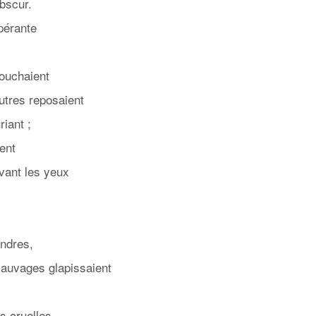
obscur.
pérante
couchaient
autres reposaient
iant ;
ient
vant les yeux
endres,
 sauvages glapissaient
us cruelles