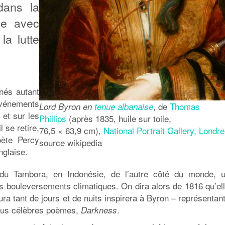
dans la
lie avec
la lutte
nés autant
vénements
, de
Thomas
Lord Byron en
tenue albanaise
 et sur les
Phillips
(après 1835, huile sur toile,
 se retire,
76,5 × 63,9 cm),
National Portrait Gallery, Londr
oète Percy
source wikipedia
nglaise.
e du Tambora, en Indonésie, de l’autre côté du monde, 
es bouleversements climatiques. On dira alors de 1816 qu’ell
ura tant de jours et de nuits inspirera à Byron – représentan
plus célèbres poèmes,
.
Darkness