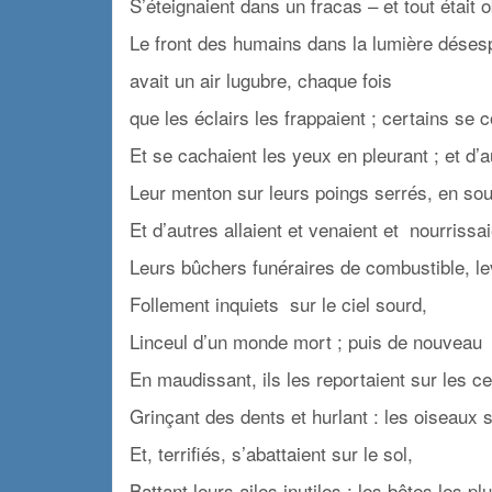
S’éteignaient dans un fracas – et tout était 
Le front des humains dans la lumière déses
avait un air lugubre, chaque fois
que les éclairs les frappaient ; certains se 
Et se cachaient les yeux en pleurant ; et d’
Leur menton sur leurs poings serrés, en sour
Et d’autres allaient et venaient et nourrissa
Leurs bûchers funéraires de combustible, le
Follement inquiets sur le ciel sourd,
Linceul d’un monde mort ; puis de nouveau
En maudissant, ils les reportaient sur les c
Grinçant des dents et hurlant : les oiseaux
Et, terrifiés, s’abattaient sur le sol,
Battant leurs ailes inutiles ; les bêtes les pl