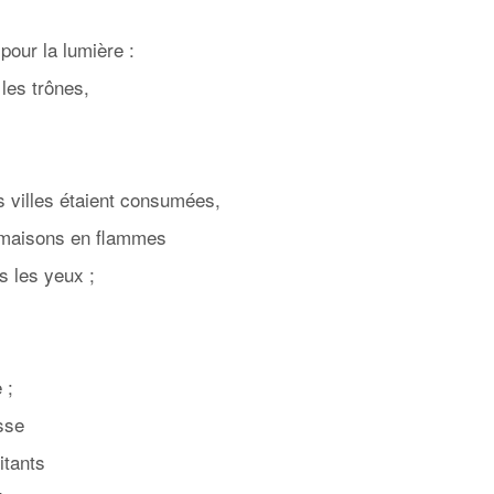
pour la lumière :
 les trônes,
es villes étaient consumées,
 maisons en flammes
s les yeux ;
 ;
sse
itants