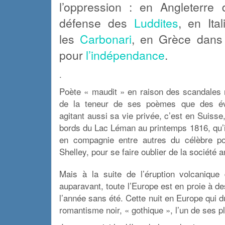
l’oppression : en Angleterre 
défense des
Luddites
, en Ita
les
Carbonari
, en Grèce dans 
pour
l’indépendance
.
.
Poète « maudit » en raison des scandales 
de la teneur de ses poèmes que des é
agitant aussi sa vie privée, c’est en Suisse,
bords du Lac Léman au printemps 1816, qu’il
en compagnie entre autres du célèbre p
Shelley, pour se faire oublier de la société a
Mais à la suite de l’éruption volcaniqu
auparavant, toute l’Europe est en proie à d
l’année sans été. Cette nuit en Europe qui d
romantisme noir, « gothique », l’un de ses 