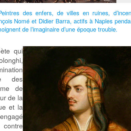
eintres des enfers, de villes en ruines, d’incen
nçois Nomé et Didier Barra, actifs à Naples penda
oignent de l’imaginaire d’une époque trouble.
ète qui
olonghi,
mination
ne des
isme de
ur de la
que et la
t engagé
contre