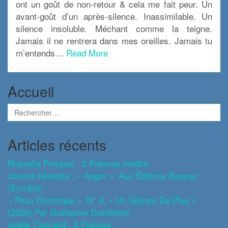
ont un goût de non-retour & cela me fait peur. Un
avant-goût d’un après-silence. Inassimilable. Un
silence insoluble. Méchant comme la teigne.
Jamais il ne rentrera dans mes oreilles. Jamais tu
m’entends…
Read More
Accueil
Articles récents
Rossella Pompeo : 2 Poèmes Inédits
Jacinta Kerketta : « Angor », Aux Éditions Banyan
(extraits)
« Peau Électrique », N° 2, « Un Silence De Plus »
(2026) Par Guillaume Dreidemie
Joëlle Thiénard : 3 Poèmes