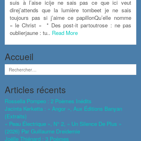
suis à l’aise icije ne sais pas ce que ici veut
direj’attends que la lumière tombeet je ne sais
toujours pas si j’aime ce papillonQu’elle nomme
« le Christ » * Des post-it partoutrose : ne pas
oublierjaune : tu..
Read More
Accueil
Articles récents
Rossella Pompeo : 2 Poèmes Inédits
Jacinta Kerketta : « Angor », Aux Éditions Banyan
(extraits)
« Peau Électrique », N° 2, « Un Silence De Plus »
(2026) Par Guillaume Dreidemie
Joëlle Thiénard : 3 Poèmes