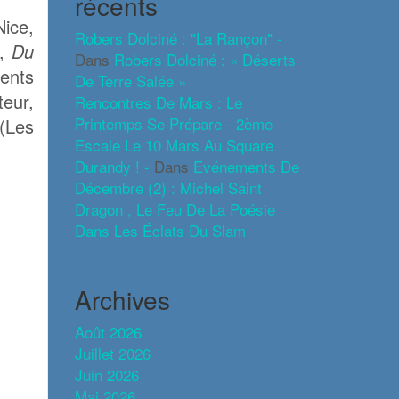
récents
Nice,
Robers Dolciné : "La Rançon" -
e,
Du
Dans
Robers Dolciné : « Déserts
ents
De Terre Salée »
teur,
Rencontres De Mars : Le
Printemps Se Prépare - 2ème
(Les
Escale Le 10 Mars Au Square
Durandy ! -
Dans
Evénements De
Décembre (2) : Michel Saint
Dragon , Le Feu De La Poésie
Dans Les Éclats Du Slam
Archives
Août 2026
Juillet 2026
Juin 2026
Mai 2026