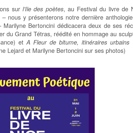
uons sur
l’Ile des poètes
, au
Festival du livre de 
e
– nous y présenterons notre dernière anthologi
 Marilyne Bertoncini dédicacera deux de ses réc
ier du Grand Tétras, réédité en hommage au sculp
ssance) et
A Fleur de bitume, itinéraires urbains
ine Lejard et Marilyne Bertoncini sur ses photos)