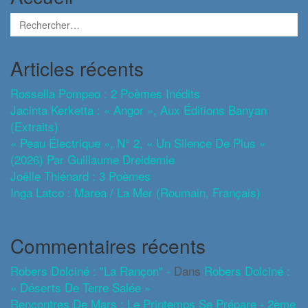
Articles récents
Rossella Pompeo : 2 Poèmes Inédits
Jacinta Kerketta : « Angor », Aux Éditions Banyan
(extraits)
« Peau Électrique », N° 2, « Un Silence De Plus »
(2026) Par Guillaume Dreidemie
Joëlle Thiénard : 3 Poèmes
Inga Latco : Marea / La Mer (roumain, Français)
Commentaires récents
Robers Dolciné : "La Rançon" -
Dans
Robers Dolciné :
« Déserts De Terre Salée »
Rencontres De Mars : Le Printemps Se Prépare - 2ème