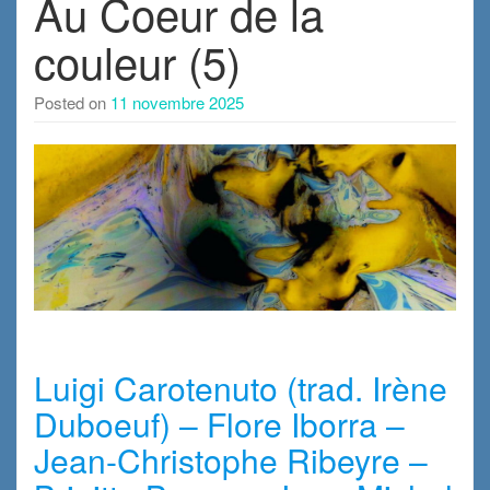
Au Coeur de la
couleur (5)
Posted on
11 novembre 2025
x
Luigi Carotenuto (trad. Irène
Duboeuf) – Flore Iborra –
Jean-Christophe Ribeyre –