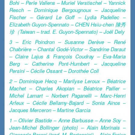
Bohi – Perle Vallens – Muriel Verstischel – Yannick
Resch – Dominique Bergougnoux – Jacqueline
Fischer – Gérard Le Goff – Lydia Padellec –
Elizabeth Guyon-Spennato – CHEN Hsiu-chen 陳秀
珍（Taiwan – trad. E. Guyon-Spennato) – Joël Dely
3 – Eric Poindron – Susanne Derève – René
Chabrière – Chantal Godé-Victor – Sandrine Daraut
– Claire Lajus & François Coudray – Eva-Maria
Berg – Catherine Pont-Humbert – Jacqueline
Persini – Cécile Ossant – Dorothée Coll
2 – Dominique Hecq – Marilyse Leroux – Béatrice
Machet – Charles Akopian – Béatrice Pailler –
Michel Lamart – Norbert Paganelli – Marc-Henri
Arfeux – Cécile Bellamy-Bajard – Sonia Ainos –
Jacques Merceron – Martine Garcia
1 – Olivier Bastide – Anne Barbusse – Anne Soy –
Jean-Michel Bollinger (photo) – Alain Morinais –
Giancarlo Baroni (trad. M. Bertoncini) – Alain Freixe