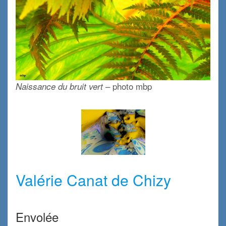
– photo mbp
Naissance du bruit vert
x
x
Valérie Canat de Chizy
x
Envolée